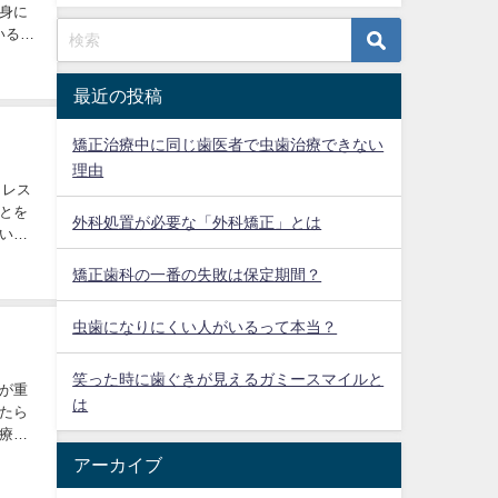
身に
いるの
最近の投稿
矯正治療中に同じ歯医者で虫歯治療できない
理由
トレス
とを
外科処置が必要な「外科矯正」とは
いか
矯正歯科の一番の失敗は保定期間？
虫歯になりにくい人がいるって本当？
笑った時に歯ぐきが見えるガミースマイルと
が重
は
たら
療が
アーカイブ