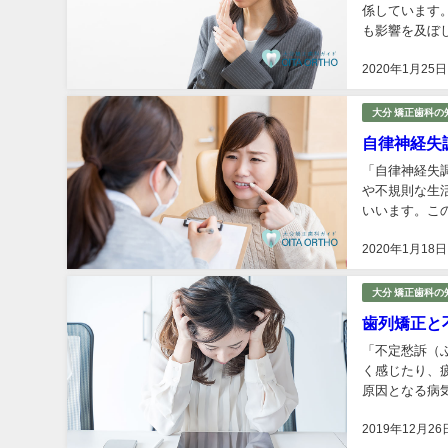
係しています
も影響を及ぼ
が「顎関節」で
2020年1月25日
大分 矯正歯科の
自律神経失
「自律神経失
や不規則な生
いいます。こ
と言われている
2020年1月18日
大分 矯正歯科の
歯列矯正と
「不定愁訴（
く感じたり、
原因となる病
終わった頃に、
2019年12月26