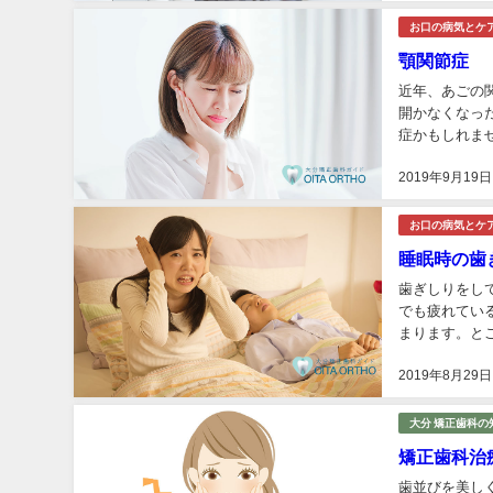
お口の病気とケ
顎関節症
近年、あごの
開かなくなっ
症かもしれま
す。顎に何らか
2019年9月19日
お口の病気とケ
睡眠時の歯
歯ぎしりをし
でも疲れてい
まります。と
れが1時間以上
2019年8月29日
大分 矯正歯科の
矯正歯科治
歯並びを美し