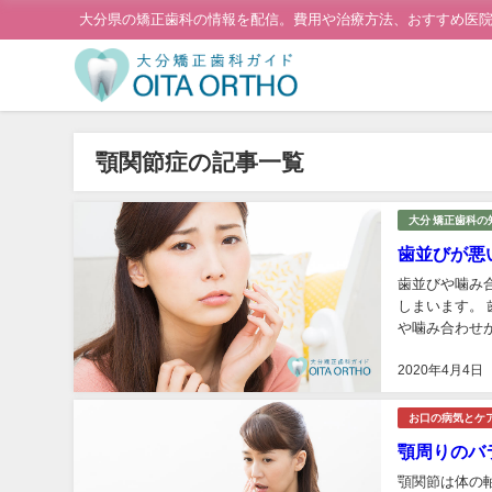
大分県の矯正歯科の情報を配信。費用や治療方法、おすすめ医
顎関節症の記事一覧
大分 矯正歯科の
歯並びが悪
歯並びや噛み
しまいます。
や噛み合わせ
とが多いです。
2020年4月4日
お口の病気とケ
顎周りのバ
顎関節は体の