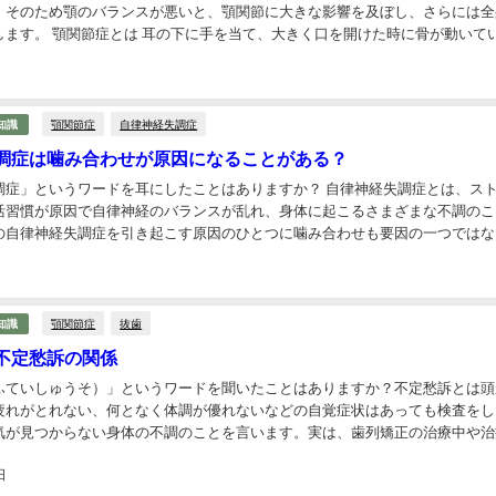
。そのため顎のバランスが悪いと、顎関節に大きな影響を及ぼし、さらには全
します。 顎関節症とは 耳の下に手を当て、大きく口を開けた時に骨が動いて
す。この関節が炎症を起こしてスムーズに動かな...
顎関節症
自律神経失調症
知識
調症は噛み合わせが原因になることがある？
調症」というワードを耳にしたことはありますか？ 自律神経失調症とは、ス
活習慣が原因で自律神経のバランスが乱れ、身体に起こるさまざまな不調のこ
の自律神経失調症を引き起こす原因のひとつに噛み合わせも要因の一つではな
のです。今回は噛み合わせと自律神経失調症の関連...
顎関節症
抜歯
知識
不定愁訴の関係
ふていしゅうそ）」というワードを聞いたことはありますか？不定愁訴とは頭
疲れがとれない、何となく体調が優れないなどの自覚症状はあっても検査をし
気が見つからない身体の不調のことを言います。実は、歯列矯正の治療中や治
この不定愁訴を訴える人は少なくありません。 一体...
日