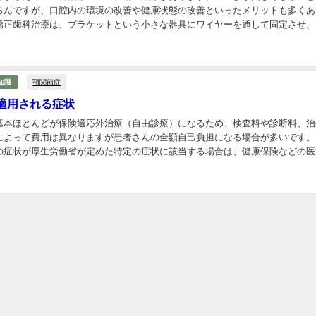
ろんですが、口腔内の環境の改善や健康状態の改善といったメリットも多くあ
矯正歯科治療は、ブラケットという小さな器具にワイヤーを通して固定させ、
ワイヤーを少しずつ引っ張って歯列全体の形を整えて...
顎関節症
知識
適用される症状
基本ほとんどが保険適応外治療（自由診療）になるため、検査料や診断料、治
によって費用は異なりますが患者さんの全額自己負担になる場合が多いです。
の症状が厚生労働省が定めた特定の症状に該当する場合は、健康保険などの医
ことがあります。ただし、患者さんが保険適応の矯正...