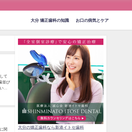
大分 矯正歯科の知識
お口の病気とケア
して
歯並び
いこ
大分の矯正歯科なら新港イトセ歯科
に関