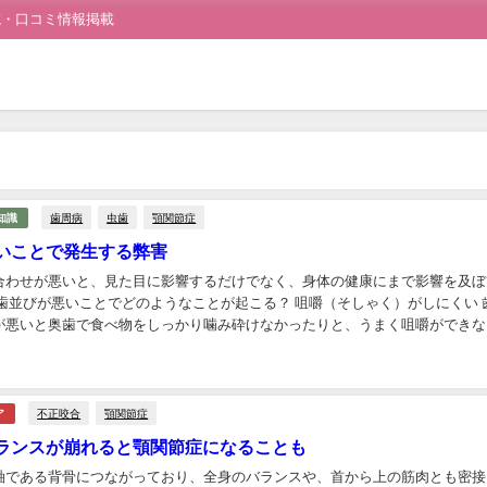
院・口コミ情報掲載
歯周病
虫歯
顎関節症
知識
いことで発生する弊害
合わせが悪いと、見た目に影響するだけでなく、身体の健康にまで影響を及ぼ
 歯並びが悪いことでどのようなことが起こる？ 咀嚼（そしゃく）がしにくい 
が悪いと奥歯で食べ物をしっかり噛み砕けなかったりと、うまく咀嚼ができな
咀嚼がし難い故に、しっかり噛まないまま飲み...
不正咬合
顎関節症
ア
ランスが崩れると顎関節症になることも
軸である背骨につながっており、全身のバランスや、首から上の筋肉とも密接