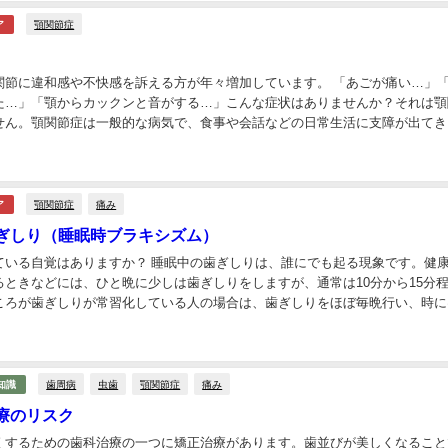
顎関節症
ア
関節に違和感や不快感を訴える方が年々増加しています。 「あごが痛い…」
た…」「顎からカックンと音がする…」こんな症状はありませんか？それは顎
せん。顎関節症は一般的な病気で、食事や会話などの日常生活に支障が出てき
の症状を持つ人は人口の約8割と言われており、患者...
顎関節症
痛み
ア
ぎしり（睡眠時ブラキシズム）
ている自覚はありますか？ 睡眠中の歯ぎしりは、誰にでも起る現象です。健
るときなどには、ひと晩に少しは歯ぎしりをしますが、通常は10分から15分
ころが歯ぎしりが常習化している人の場合は、歯ぎしりをほぼ毎晩行い、時に
も続くこともあります。 さらに非常に強い力...
歯周病
虫歯
顎関節症
痛み
知識
療のリスク
くするための歯科治療の一つに矯正治療があります。歯並びが美しくなること