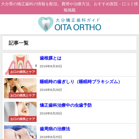
大分県の矯正歯科の情報を配信。費用や治療方法、おすすめ医院・口コミ情
報掲載
記事一覧
歯根膜とは
2019年8月30日
お口の病気とケア
睡眠時の歯ぎしり（睡眠時ブラキシズム）
2019年8月29日
お口の病気とケア
矯正歯科治療中の虫歯予防
2019年8月28日
お口の病気とケア
歯周病の治療法
2019年8月25日