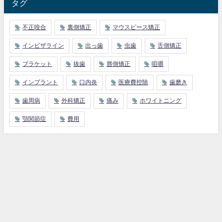
タグ
不正咬合
裏側矯正
マウスピース矯正
インビザライン
出っ歯
虫歯
舌側矯正
ブラケット
抜歯
唇側矯正
咀嚼
インプラント
口内炎
医療費控除
歯磨き
歯周病
外科矯正
痛み
ホワイトニング
顎関節症
費用
大分 矯正歯科の知識
お口の病気とケア
大分矯正歯科ガイド All Rights Reserved.