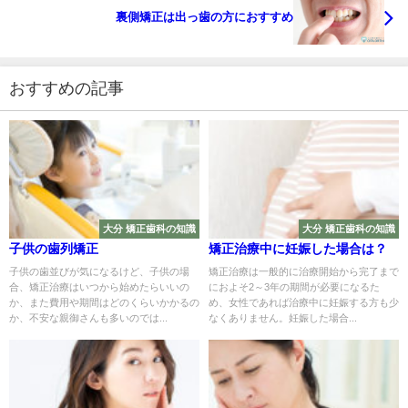
裏側矯正は出っ歯の方におすすめ
おすすめの記事
大分 矯正歯科の知識
大分 矯正歯科の知識
子供の歯列矯正
矯正治療中に妊娠した場合は？
子供の歯並びが気になるけど、子供の場
矯正治療は一般的に治療開始から完了まで
合、矯正治療はいつから始めたらいいの
におよそ2～3年の期間が必要になるた
か、また費用や期間はどのくらいかかるの
め、女性であれば治療中に妊娠する方も少
か、不安な親御さんも多いのでは...
なくありません。妊娠した場合...