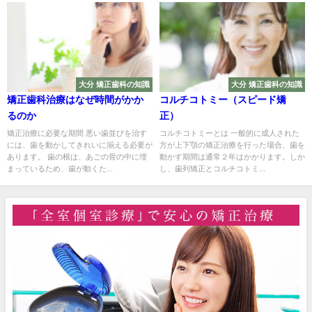
大分 矯正歯科の知識
大分 矯正歯科の知識
矯正歯科治療はなぜ時間がかか
コルチコトミー（スピード矯
るのか
正）
矯正治療に必要な期間 悪い歯並びを治す
コルチコトミーとは 一般的に成人された
には、歯を動かしてきれいに揃える必要が
方が上下顎の矯正治療を行った場合、歯を
あります。 歯の根は、あごの骨の中に埋
動かす期間は通常２年はかかります。しか
まっているため、歯が動くた...
し、歯列矯正とコルチコトミ...