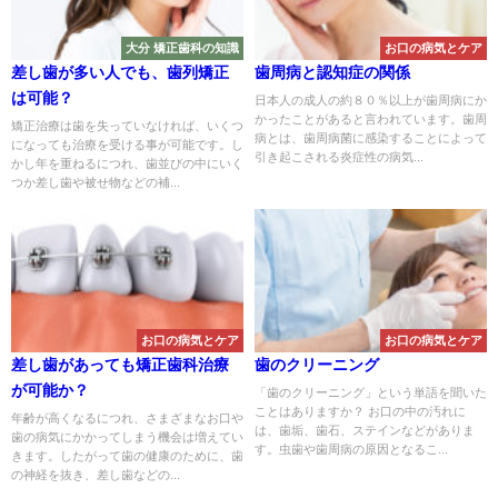
大分 矯正歯科の知識
お口の病気とケア
差し歯が多い人でも、歯列矯正
歯周病と認知症の関係
は可能？
日本人の成人の約８０％以上が歯周病にか
かったことがあると言われています。歯周
矯正治療は歯を失っていなければ、いくつ
病とは、歯周病菌に感染することによって
になっても治療を受ける事が可能です。し
引き起こされる炎症性の病気...
かし年を重ねるにつれ、歯並びの中にいく
つか差し歯や被せ物などの補...
お口の病気とケア
お口の病気とケア
差し歯があっても矯正歯科治療
歯のクリーニング
が可能か？
「歯のクリーニング」という単語を聞いた
ことはありますか？ お口の中の汚れに
年齢が高くなるにつれ、さまざまなお口や
は、歯垢、歯石、ステインなどがありま
歯の病気にかかってしまう機会は増えてい
す。虫歯や歯周病の原因となるこ...
きます。したがって歯の健康のために、歯
の神経を抜き、差し歯などの...