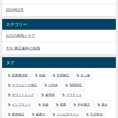
2019年2月
カテゴリー
お口の病気とケア
大分 矯正歯科の知識
タグ
医療費控除
抜歯
舌側矯正
出っ歯
マウスピース矯正
口内炎
顎関節症
ホワイトニング
歯周病
ブラケット
インプラント
虫歯
咀嚼
外科矯正
痛み
唇側矯正
歯磨き
インビザライン
不正咬合