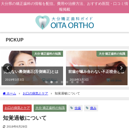
大分県の矯正歯科の情報を配信。費用や治療方法、おすすめ医院・口コミ情
報掲載
PICKUP
大分 矯正歯科の知識
大分 矯正歯科の知識
見えない裏側矯正(舌側矯正)とは
前歯が噛み合わない不正咬合とは
2019年3月3日
2019年3月3日
ホーム
お口の病気とケア
知覚過敏について
お口の病気とケア
大分 矯正歯科の知識
虫歯
痛み
知覚過敏について
2019年6月29日