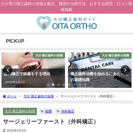
大分県の矯正歯科の情報を配信。費用や治療方法、おすすめ医院・口コミ情
報掲載
PICKUP
大分 矯正歯科の知識
大分 矯正歯科の知識
歯列矯正で抜歯をする理由
矯正歯科治療を始めるにあたって
の基礎知識
2020年3月3日
2019年3月28日
ホーム
大分 矯正歯科の知識
サージェリーファースト（外科矯正）
大分 矯正歯科の知識
咀嚼
外科矯正
サージェリーファースト（外科矯正）
2020年3月3日