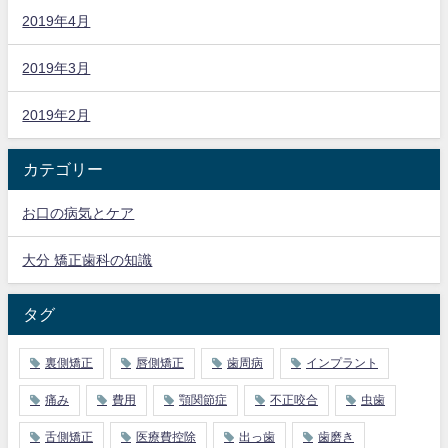
2019年4月
2019年3月
2019年2月
カテゴリー
お口の病気とケア
大分 矯正歯科の知識
タグ
裏側矯正
唇側矯正
歯周病
インプラント
痛み
費用
顎関節症
不正咬合
虫歯
舌側矯正
医療費控除
出っ歯
歯磨き