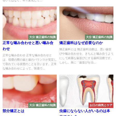
せいではなく、年々変化して...
大分 矯正歯科の知識
大分 矯正歯科の知識
正常な噛み合わせと悪い噛み合
矯正歯科はなぜ必要なのか
わせ
矯正歯科とは 矯正歯科治療は、悪い歯並
びや噛み合わせを、きちんと噛み合うよう
正常な噛み合わせ 正常な噛み合わせと
にして綺麗な歯並びにする歯科治療です。
は、咀嚼の際の歯と歯のバランスが安定し
しかし、単に「歯並びを治...
て取れている状態のことを言います。正常
な噛み合わせによって、快適で...
大分 矯正歯科の知識
お口の病気とケア
部分矯正とは
虫歯にならない人がいるのは本