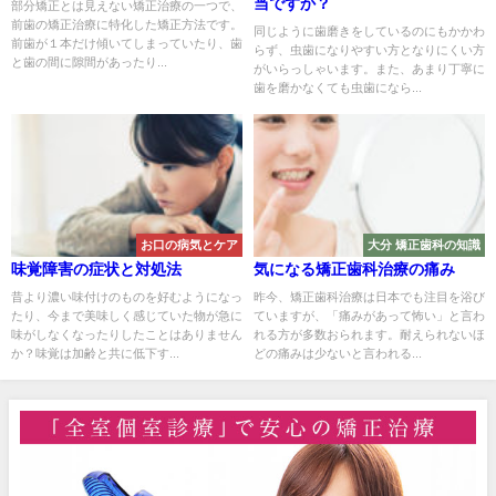
当ですか？
部分矯正とは見えない矯正治療の一つで、
前歯の矯正治療に特化した矯正方法です。
同じように歯磨きをしているのにもかかわ
前歯が１本だけ傾いてしまっていたり、歯
らず、虫歯になりやすい方となりにくい方
と歯の間に隙間があったり...
がいらっしゃいます。また、あまり丁寧に
歯を磨かなくても虫歯になら...
お口の病気とケア
大分 矯正歯科の知識
味覚障害の症状と対処法
気になる矯正歯科治療の痛み
昔より濃い味付けのものを好むようになっ
昨今、矯正歯科治療は日本でも注目を浴び
たり、今まで美味しく感じていた物が急に
ていますが、「痛みがあって怖い」と言わ
味がしなくなったりしたことはありません
れる方が多数おられます。耐えられないほ
か？味覚は加齢と共に低下す...
どの痛みは少ないと言われる...