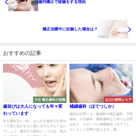
歯列矯正で抜歯をする理由
矯正治療中に妊娠した場合は？
おすすめの記事
大分 矯正歯科の知識
お口の病気とケア
歯並びは大人になっても年々変
補綴歯科（ほてつしか）
わっています
歯科の分野にも一般歯科や矯正歯科、予防
歯科、小児歯科、審美歯科など様々な分野
年を重ねるにつれ、なんだか歯並びが変わ
があり、その一つに補綴歯科（ほてつし
って来た気がすると感じる方も少なくない
か）という分野があります。補...
でしょう。歯並びの変化というのは、気の