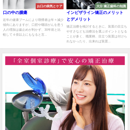
お口の病気とケア
大分 矯正歯科の知識
口の中の腫瘍
インビザライン矯正のメリット
とデメリット
近年の健康ブームにより喫煙者は年々減少
傾向にありますが、口腔や咽頭がんを患う
矯正治療を検討するときに、装置の目立ち
人の増加は歯止めが利かず、30年前と比
やすさなども治療法を選ぶポイントとなる
較して４倍以上にもなると言...
ことが多く、職業柄、目立つ装置は付けら
れなかったり、出来れば装置...