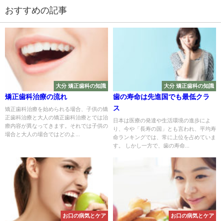
おすすめの記事
大分 矯正歯科の知識
大分 矯正歯科の知識
矯正歯科治療の流れ
歯の寿命は先進国でも最低クラ
ス
矯正歯科治療を始められる場合、子供の矯
正歯科治療と大人の矯正歯科治療とでは治
日本は医療の発達や生活環境の進歩によ
療内容が異なってきます。それでは子供の
り、今や「長寿の国」とも言われ、平均寿
場合と大人の場合ではどのよ...
命ランキングでは、常に上位を占めていま
す。 しかし一方で、歯の寿命...
お口の病気とケア
お口の病気とケア