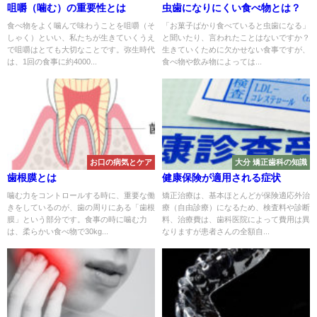
咀嚼（噛む）の重要性とは
虫歯になりにくい食べ物とは？
食べ物をよく噛んで味わうことを咀嚼（そ
「お菓子ばかり食べていると虫歯になる」
しゃく）といい、私たちが生きていくうえ
と聞いたり、言われたことはないですか？
で咀嚼はとても大切なことです。弥生時代
生きていくために欠かせない食事ですが、
は、1回の食事に約4000...
食べ物や飲み物によっては...
お口の病気とケア
大分 矯正歯科の知識
歯根膜とは
健康保険が適用される症状
噛む力をコントロールする時に、重要な働
矯正治療は、基本ほとんどが保険適応外治
きをしているのが、歯の周りにある「歯根
療（自由診療）になるため、検査料や診断
膜」という部分です。食事の時に噛む力
料、治療費は、歯科医院によって費用は異
は、柔らかい食べ物で30kg...
なりますが患者さんの全額自...