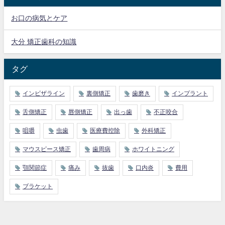
お口の病気とケア
大分 矯正歯科の知識
タグ
インビザライン
裏側矯正
歯磨き
インプラント
舌側矯正
唇側矯正
出っ歯
不正咬合
咀嚼
虫歯
医療費控除
外科矯正
マウスピース矯正
歯周病
ホワイトニング
顎関節症
痛み
抜歯
口内炎
費用
ブラケット