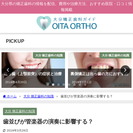
大分県の矯正歯科の情報を配信。費用や治療方法、おすすめ医院・口コミ情
報掲載
PICKUP
大分 矯正歯科の知識
大分 矯正歯科の知識
出っ歯（上顎前突）の症状と治療
裏側矯正は出っ歯の方におすすめ
2019年4月20日
2019年7月1日
ホーム
大分 矯正歯科の知識
歯並びが管楽器の演奏に影響する？
大分 矯正歯科の知識
歯並びが管楽器の演奏に影響する？
2019年3月26日