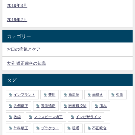
2019年3月
2019年2月
カテゴリー
お口の病気とケア
大分 矯正歯科の知識
タグ
インプラント
費用
歯周病
歯磨き
虫歯
舌側矯正
裏側矯正
医療費控除
痛み
抜歯
マウスピース矯正
インビザライン
外科矯正
ブラケット
咀嚼
不正咬合