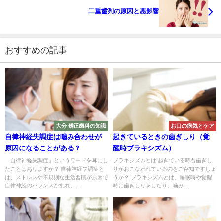
二重歯列の原因と悪影響
おすすめの記事
大分 矯正歯科の知識
お口の病気とケア
自律神経失調症は噛み合わせが
起きているときの歯ぎしり（覚
原因になることがある？
醒時ブラキシズム）
「自律神経失調症」というワードを耳にし
ブラキシズムとは 起きている時も歯ぎし
たことはありますか？ 自律神経失調症と
りがおこなわれているのをご存知ですしょ
は、ストレスや不規則な生活習慣が原因で
うか？ ブラキシズムとは、睡眠時や覚醒
自律神経のバランスが乱れ、...
時に歯ぎしりをしたり、噛み...