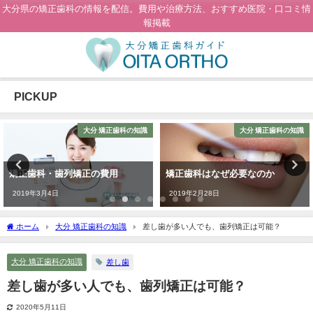
大分県の矯正歯科の情報を配信。費用や治療方法、おすすめ医院・口コミ情
報掲載
PICKUP
大分 矯正歯科の知識
大分 矯正歯科の知識
矯正歯科・歯列矯正の費用
矯正歯科はなぜ必要なのか
2019年3月4日
2019年2月28日
ホーム
大分 矯正歯科の知識
差し歯が多い人でも、歯列矯正は可能？
大分 矯正歯科の知識
差し歯
差し歯が多い人でも、歯列矯正は可能？
2020年5月11日