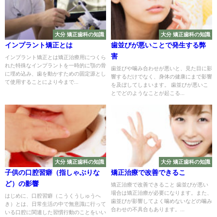
大分 矯正歯科の知識
大分 矯正歯科の知識
インプラント矯正とは
歯並びが悪いことで発生する弊
害
インプラント矯正とは矯正治療用につくら
れた特殊なインプラントを一時的に顎の骨
歯並びや噛み合わせが悪いと、見た目に影
に埋め込み、歯を動かすための固定源とし
響するだけでなく、身体の健康にまで影響
て使用することにより今まで...
を及ぼしてしまいます。 歯並びが悪いこ
とでどのようなことが起こる...
大分 矯正歯科の知識
大分 矯正歯科の知識
子供の口腔習癖（指しゃぶりな
矯正治療で改善できるこ
ど）の影響
矯正治療で改善できること 歯並びが悪い
場合は矯正治療が必要になります。また、
はじめに、口腔習癖（こうくうしゅうへ
歯並びが影響してよく噛めないなどの噛み
き）とは、日常生活の中で無意識に行って
合わせの不具合もあります。...
いる口腔に関連した習慣行動のことをいい