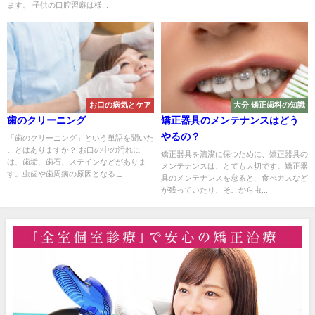
ます。 子供の口腔習癖は様...
お口の病気とケア
大分 矯正歯科の知識
歯のクリーニング
矯正器具のメンテナンスはどう
やるの？
「歯のクリーニング」という単語を聞いた
ことはありますか？ お口の中の汚れに
矯正器具を清潔に保つために、矯正器具の
は、歯垢、歯石、ステインなどがありま
メンテナンスは、とても大切です。矯正器
す。虫歯や歯周病の原因となるこ...
具のメンテナンスを怠ると、食べカスなど
が残っていたり、そこから虫...